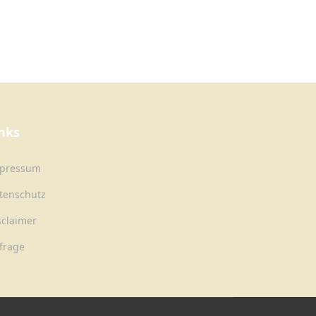
nks
pressum
tenschutz
sclaimer
frage