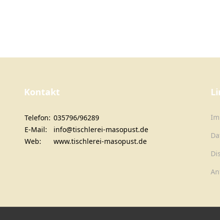
Kontakt
Li
Im
Telefon:
035796/96289
E-Mail:
info@tischlerei-masopust.de
Da
Web:
www.tischlerei-masopust.de
Di
An